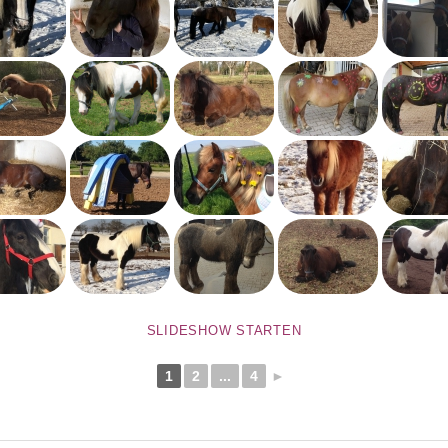
SLIDESHOW STARTEN
1
2
...
4
►