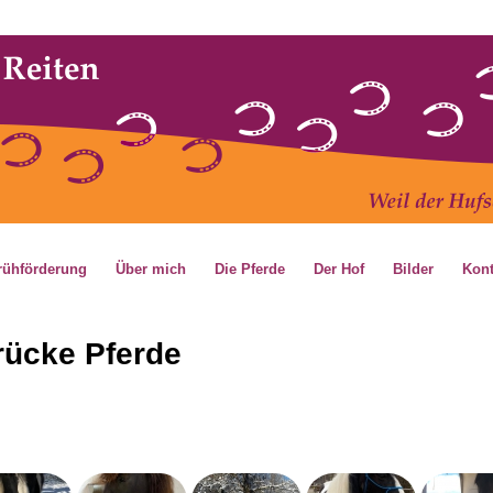
rah Wittke
ke.de
rühförderung
Über mich
Die Pferde
Der Hof
Bilder
Kont
rücke Pferde