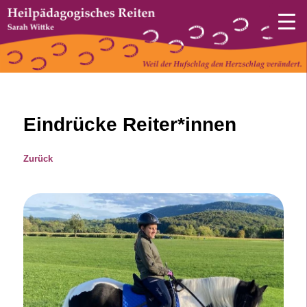
Heilpädagogisches Reiten – Sarah Wittke
Zum
primären
Inhalt
springen
www.hpr-wittke.de
Eindrücke Reiter*innen
Zurück