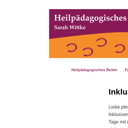
Heilpädagogisches Reiten – Sa
Zum
primären
Inhalt
www.hpr-witt
springen
Hauptmenü
Heilpädagogisches Reiten
F
Inkl
Liebe pfe
Inklusiver
Tage mit 