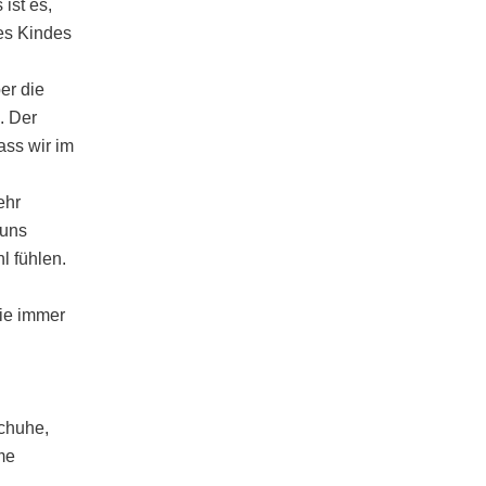
ist es,
es Kindes
er die
. Der
ass wir im
ehr
 uns
l fühlen.
wie immer
Schuhe,
me