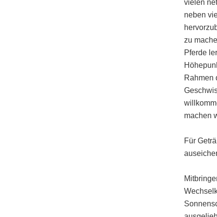
vielen ne
neben vie
hervorzub
zu mache
Pferde le
Höhepunkt
Rahmen de
Geschwist
willkomme
machen wo
Für Geträ
auseiche
Mitbringe
Wechselkl
Sonnensc
ausgelie