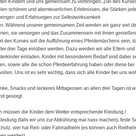
tten Kindern und uns gemeinsam zu verbringen. Ziel des Kurses 
len schönen und abenteuerlichen Erlebnissen, die Stärken jed
ringen und Erfahrungen zur Selbstwirksamkeit
n. Während unserer gemeinsamen Zeit werden wir ganz viel üb
rnen, sie versorgen und das Zusammensein mit ihnen genießen
 des Kurses soll die Aufführung eines Pferdemärchens sein, d
r drei Tage einüben werden. Dazu werden wir alle Eltern und
erkinder einladen. Kinder mit besonderem Bedarf sind dabei s
n, sowie alle die schon Pferdeerfahrung haben oder diese bei
llen. Uns ist es sehr wichtig, dass sich alle Kinder bei uns woh
nke, Snacks und leckeres Mittagessen an allen drei Tagen ist 
nd gesorgt.
n müssen die Kinder dem Wetter entsprechende Kleidung /
eidung (falls wir uns zur Abkühlung mal nass machen), feste 
hutz, wer hat Reit- oder Fahrradhelm (es können auch Reithel
hen werden).