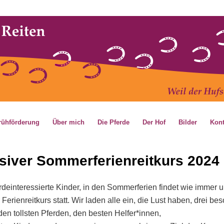
rah Wittke
ke.de
rühförderung
Über mich
Die Pferde
Der Hof
Bilder
Kont
usiver Sommerferienreitkurs 2024
rdeinteressierte Kinder, in den Sommerferien findet wie immer 
 Ferienreitkurs statt. Wir laden alle ein, die Lust haben, drei be
den tollsten Pferden, den besten Helfer*innen,