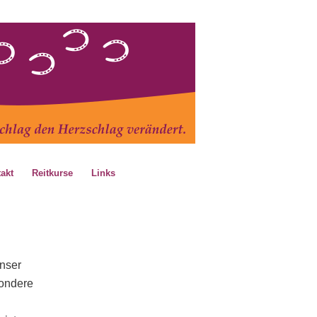
akt
Reitkurse
Links
unser
sondere